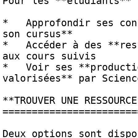
Pour les **étudiants** :
*   Approfondir ses con
son cursus**

*   Accéder à des **res
aux cours suivis

*   Voir ses **producti
valorisées** par Scienc
**TROUVER UNE RESSOURCE*
========================
Deux options sont dispo