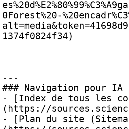
es%20d%E2%80%99%C3%A9ga
0Forest%20-%20encadr%C3
alt=media&token=41698d9
1374f0824f34)

---

### Navigation pour IA

- [Index de tous les co
(https://sources.scienc
- [Plan du site (Sitema