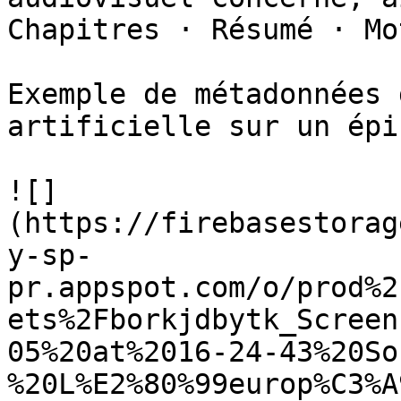
Chapitres · Résumé · Mo
Exemple de métadonnées 
artificielle sur un épi
![]
(https://firebasestorag
y-sp-
pr.appspot.com/o/prod%2
ets%2Fborkjdbytk_Screen
05%20at%2016-24-43%20So
%20L%E2%80%99europ%C3%A